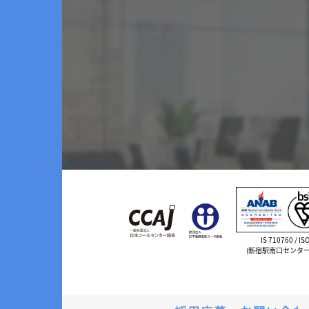
IS 710760 / IS
(新宿駅南口センター